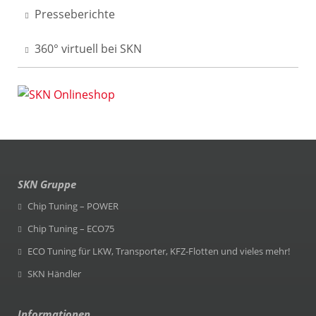
Presseberichte
360° virtuell bei SKN
SKN Gruppe
Chip Tuning – POWER
Chip Tuning – ECO75
ECO Tuning für LKW, Transporter, KFZ-Flotten und vieles mehr!
SKN Händler
Informationen