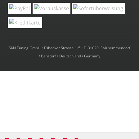
SKN Tuning GmbH • Esbecker Strasse 1-5 • D-31020, Salzhemmendorf
/ Benstorf • Deutschland / Germany