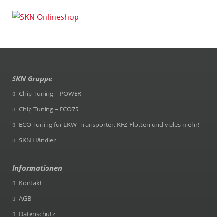
SKN Gruppe
Chip Tuning – POWER
Chip Tuning – ECO75
ECO Tuning für LKW, Transporter, KFZ-Flotten und vieles mehr!
SKN Händler
Informationen
Kontakt
AGB
Datenschutz